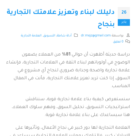
دليلك لبناء وتعزيز علامتك التجارية
26
يناير
بنجاح
بواسطة
dr.mojz@gmail.com
أدلة شاملة
,
التسويق
,
العلامة التجارية
0 تعليق
دراسة حديثة أظهرت أن حوالي
81%
من العملاء يضعون
الوضوح في أولوياتهم لبناء الثقة في العلامات التجارية، فإنشاء
علامة تجارية واضحة وجذابة ضروري لنجاح أي مشروع في
السوق، إذا كنت تريد تعزيز علامتك التجارية، فأنت في المقال
المناسب.
سنستعرض كيفية بناء علامة تجارية قوية، سنناقش
استراتيجيات التسويق، تحليل السوق، وفهم سلوك العملاء،
هذا سيساعدك على بناء علامة تجارية قوية.
العلامة التجارية لها دور كبير في نجاح الأعمال، وتأثيرها على
الإيرادات كبير، فالتزامك بمعايير العلامة التجارية سيساعد في