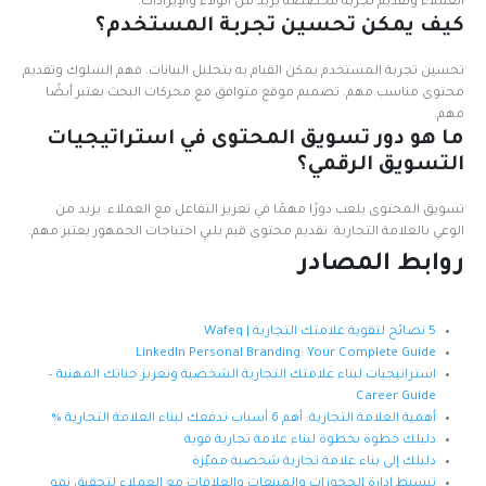
العملاء وتقديم تجربة مخصصة يزيد من الولاء والإيرادات.
كيف يمكن تحسين تجربة المستخدم؟
تحسين تجربة المستخدم يمكن القيام به بتحليل البيانات. فهم السلوك وتقديم
محتوى مناسب مهم. تصميم موقع متوافق مع محركات البحث يعتبر أيضًا
مهم.
ما هو دور تسويق المحتوى في استراتيجيات
التسويق الرقمي؟
تسويق المحتوى يلعب دورًا مهمًا في تعزيز التفاعل مع العملاء. يزيد من
الوعي بالعلامة التجارية. تقديم محتوى قيم يلبي احتياجات الجمهور يعتبر مهم.
روابط المصادر
5 نصائح لتقوية علامتك التجارية | Wafeq
LinkedIn Personal Branding: Your Complete Guide
استراتيجيات لبناء علامتك التجارية الشخصية وتعزيز حياتك المهنية –
Career Guide
أهمية العلامة التجارية: أهم 6 أسباب تدفعك لبناء العلامة التجارية %
دليلك خطوة بخطوة لبناء علامة تجارية قوية
دليلك إلى بناء علامة تجارية شخصية مميّزة
تبسيط إدارة الحجوزات والمبيعات والعلاقات مع العملاء لتحقيق نمو