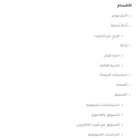
الأقسام
أخبار موجز
أدلة شاملة
الربح عبر الانترنت
إدارة
ادارة المال
الحرية المالية
اساسيات البرمجة
البرمجة
التسويق
استراتيحيات تسويقية
التسويق بالمحتوى
التسويق عبر البريد الالكتروني
الدراسات التسويقية