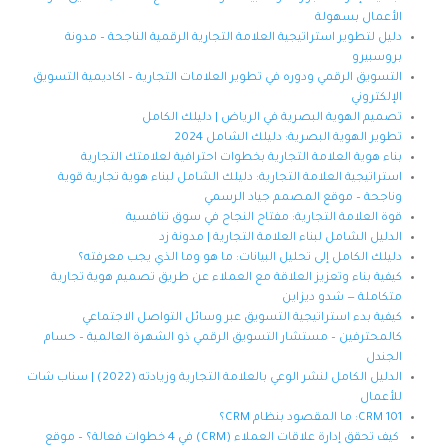
الأعمال بسهولة
دليل لتطوير استراتيجية العلامة التجارية الرقمية الناجحة – مدونة
بروسبيرو
التسويق الرقمي ودوره في تطوير العلامات التجارية – اكاديمية التسويق
الإلكتروني
تصميم الهوية البصرية في الرياض | دليلك الكامل
تطوير الهوية البصرية: دليلك الشامل 2024
بناء هوية العلامة التجارية بخطوات احترافية لعلامتك التجارية
استراتيجية العلامة التجارية: دليلك الشامل لبناء هوية تجارية قوية
وناجحة – موقع المصمم جياد الرسمي
قوة العلامة التجارية: مفتاح النجاح في سوق تنافسية
الدليل الشامل لبناء العلامة التجارية | مدونة زد
دليلك الكامل إلى تحليل البيانات: ما هو وما الذي يجب معرفته؟
كيفية بناء وتعزيز العلاقة مع العملاء عن طريق تصميم هوية تجارية
متكاملة — شدو ديزاين
كيفية بدء استراتيجية التسويق عبر وسائل التواصل الاجتماعي
كالمحترفين – مستشار التسويق الرقمي ذو الشهرة العالمية – حسام
الجندل
الدليل الكامل لنشر الوعي بالعلامة التجارية وزيادته (2022) | سناب شات
للأعمال
CRM 101: ما المقصود بنظام CRM؟
كيف تحقق إدارة علاقات العملاء (CRM) في 4 خطوات فعالة؟ – موقع